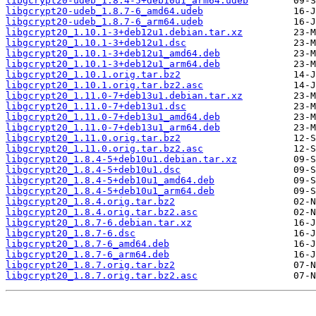
libgcrypt20-udeb_1.8.4-5+deb10u1_arm64.udeb
libgcrypt20-udeb_1.8.7-6_amd64.udeb
libgcrypt20-udeb_1.8.7-6_arm64.udeb
libgcrypt20_1.10.1-3+deb12u1.debian.tar.xz
libgcrypt20_1.10.1-3+deb12u1.dsc
libgcrypt20_1.10.1-3+deb12u1_amd64.deb
libgcrypt20_1.10.1-3+deb12u1_arm64.deb
libgcrypt20_1.10.1.orig.tar.bz2
libgcrypt20_1.10.1.orig.tar.bz2.asc
libgcrypt20_1.11.0-7+deb13u1.debian.tar.xz
libgcrypt20_1.11.0-7+deb13u1.dsc
libgcrypt20_1.11.0-7+deb13u1_amd64.deb
libgcrypt20_1.11.0-7+deb13u1_arm64.deb
libgcrypt20_1.11.0.orig.tar.bz2
libgcrypt20_1.11.0.orig.tar.bz2.asc
libgcrypt20_1.8.4-5+deb10u1.debian.tar.xz
libgcrypt20_1.8.4-5+deb10u1.dsc
libgcrypt20_1.8.4-5+deb10u1_amd64.deb
libgcrypt20_1.8.4-5+deb10u1_arm64.deb
libgcrypt20_1.8.4.orig.tar.bz2
libgcrypt20_1.8.4.orig.tar.bz2.asc
libgcrypt20_1.8.7-6.debian.tar.xz
libgcrypt20_1.8.7-6.dsc
libgcrypt20_1.8.7-6_amd64.deb
libgcrypt20_1.8.7-6_arm64.deb
libgcrypt20_1.8.7.orig.tar.bz2
libgcrypt20_1.8.7.orig.tar.bz2.asc