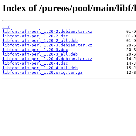
Index of /pureos/pool/main/libf/
../
libfont-afm-perl_1.20-2.debian.tar.xz
libfont-afm-perl_1.20-2.dsc
libfont-afm-perl_1.20-2_all.deb
libfont-afm-perl_1.20-3.debian.tar.xz
libfont-afm-perl_1.20-3.dsc
libfont-afm-perl_1.20-3_all.deb
libfont-afm-perl_1.20-4.debian.tar.xz
libfont-afm-perl_1.20-4.dsc
libfont-afm-perl_1.20-4_all.deb
libfont-afm-perl_1.20.orig.tar.gz